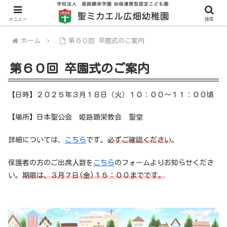
メニュー
検索
ホーム
第６０回 卒園式のご案内
第６０回 卒園式のご案内
【日時】２０２５年３月１８日（火）１０：００～１１：００頃
【場所】日本聖公会 姫路顕栄教会 聖堂
詳細については、
こちら
です。
必ずご確認ください
。
保護者の方のご出席人数を
こちら
のフォームよりお知らせくださ
い。
期限は、３月７日(金)１５：００までです。